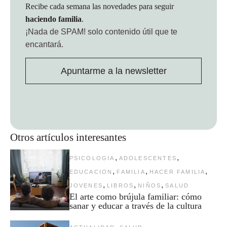
Recibe cada semana las novedades para seguir
haciendo familia
.
¡Nada de SPAM!
solo contenido útil que te
encantará.
Apuntarme a la newsletter
Otros artículos interesantes
,
,
PSICOLOGIA
ADOLESCENTES
,
,
,
EDUCACION
FAMILIA
HACER FAMILIA
,
,
,
JOVENES
LIBROS
NIÑOS
SALUD
El arte como brújula familiar: cómo
sanar y educar a través de la cultura
,