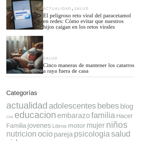
,
ACTUALIDAD
SALUD
El peligroso reto viral del paracetamol
en redes: Cómo evitar que nuestros
hijos caigan en los retos virales
SALUD
Cinco maneras de mantener los catarros
a raya fuera de casa
Categorías
actualidad
adolescentes
bebes
blog
educacion
familia
embarazo
Hacer
Cine
niños
mujer
jovenes
motor
Familia
Libros
ocio
salud
nutricion
psicologia
pareja