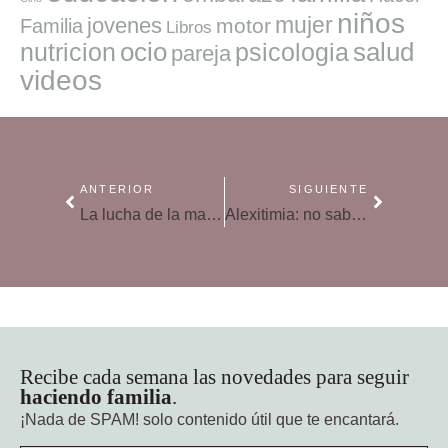
niños
mujer
jovenes
motor
Familia
Libros
ocio
salud
nutricion
psicologia
pareja
videos
ANTERIOR
SIGUIENTE
La lucha de la maternidad
Alexitimia: no saber qué sentimos
Recibe cada semana las novedades para seguir
haciendo familia
.
¡Nada de SPAM!
solo contenido útil que te encantará.