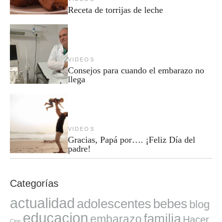
Receta de torrijas de leche
VIDEOS
Consejos para cuando el embarazo no
llega
VIDEOS
Gracias, Papá por…. ¡Feliz Día del
padre!
Categorías
actualidad
adolescentes
bebes
blog
educacion
familia
embarazo
Hacer
Cine