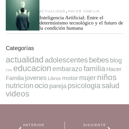
,
ACTUALIDAD
HACER FAMILIA
Inteligencia Artificial: Entre el
determinismo tecnológico y el futuro de
la condición humana
Categorías
actualidad
adolescentes
bebes
blog
educacion
familia
embarazo
Hacer
Cine
niños
mujer
jovenes
motor
Familia
Libros
ocio
salud
nutricion
psicologia
pareja
videos
ANTERIOR
SIGUIENTE