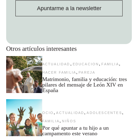
Apuntarme a la newsletter
Otros artículos interesantes
,
,
,
ACTUALIDAD
EDUCACION
FAMILIA
,
HACER FAMILIA
PAREJA
Matrimonio, familia y educación: tres
pilares del mensaje de León XIV en
España
,
,
,
OCIO
ACTUALIDAD
ADOLESCENTES
,
FAMILIA
NIÑOS
Por qué apuntar a tu hijo a un
campamento este verano