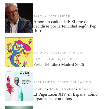
,
PAREJA
ACTUALIDAD
Amor sin caducidad: El arte de
decidirse por la felicidad según Pep
Borrell
,
,
,
OCIO
ACTUALIDAD
FAMILIA
,
HACER FAMILIA
LIBROS
Feria del Libro Madrid 2026
,
,
,
ACTUALIDAD
BEBES
EDUCACION
,
,
FAMILIA
HACER FAMILIA
NIÑOS
El Papa León XIV en España: cómo
organizarse con niños