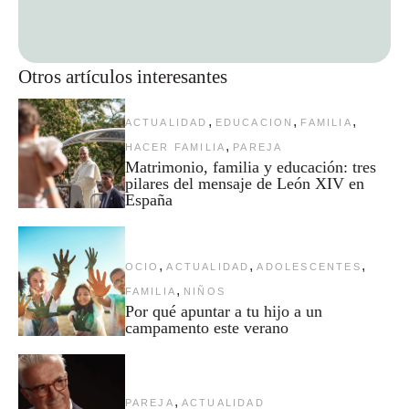
Otros artículos interesantes
,
,
,
ACTUALIDAD
EDUCACION
FAMILIA
,
HACER FAMILIA
PAREJA
Matrimonio, familia y educación: tres
pilares del mensaje de León XIV en
España
,
,
,
OCIO
ACTUALIDAD
ADOLESCENTES
,
FAMILIA
NIÑOS
Por qué apuntar a tu hijo a un
campamento este verano
,
PAREJA
ACTUALIDAD