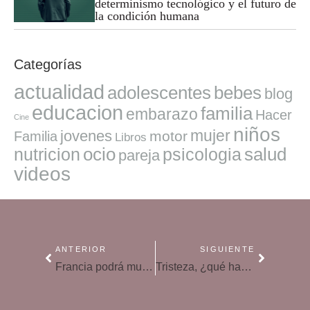
determinismo tecnológico y el futuro de
la condición humana
Categorías
actualidad
adolescentes
bebes
blog
educacion
familia
embarazo
Hacer
Cine
niños
mujer
jovenes
motor
Familia
Libros
ocio
salud
nutricion
psicologia
pareja
videos
ANTERIOR
SIGUIENTE
Francia podrá multar a los padres por publicar on line fotos de sus hijos
Tristeza, ¿qué hacer cuando estamos tristes?