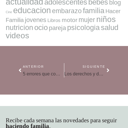
actualidad
adolescentes
bebes
blog
educacion
familia
embarazo
Hacer
Cine
niños
mujer
jovenes
motor
Familia
Libros
ocio
salud
nutricion
psicologia
pareja
videos
ANTERIOR
SIGUIENTE
5 errores que cometemos todos en las redes sociales
Los derechos y deberes de los adolescentes en la familia
Recibe cada semana las novedades para seguir
haciendo familia
.