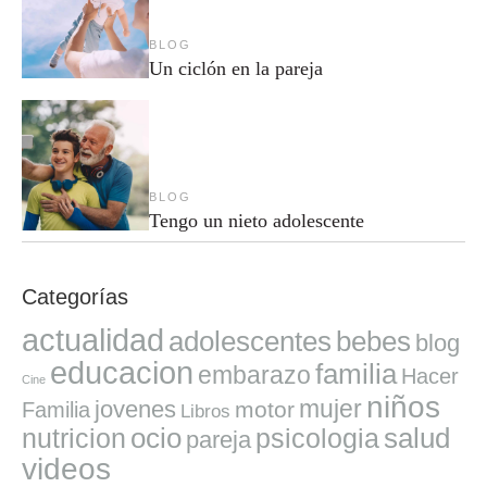
BLOG
Un ciclón en la pareja
BLOG
Tengo un nieto adolescente
Categorías
actualidad
adolescentes
bebes
blog
educacion
familia
embarazo
Hacer
Cine
niños
mujer
jovenes
motor
Familia
Libros
ocio
salud
nutricion
psicologia
pareja
videos