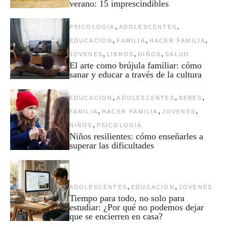
verano: 15 imprescindibles
,
,
PSICOLOGIA
ADOLESCENTES
,
,
,
EDUCACION
FAMILIA
HACER FAMILIA
,
,
,
JOVENES
LIBROS
NIÑOS
SALUD
El arte como brújula familiar: cómo
sanar y educar a través de la cultura
,
,
,
EDUCACION
ADOLESCENTES
BEBES
,
,
,
FAMILIA
HACER FAMILIA
JOVENES
,
NIÑOS
PSICOLOGIA
Niños resilientes: cómo enseñarles a
superar las dificultades
,
,
ADOLESCENTES
EDUCACION
JOVENES
Tiempo para todo, no solo para
estudiar: ¿Por qué no podemos dejar
que se encierren en casa?