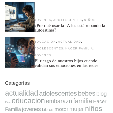
,
,
JOVENES
ADOLESCENTES
NIÑOS
¿Por qué usar la IA les está robando la
autoestima?
,
,
EDUCACION
ACTUALIDAD
,
,
ADOLESCENTES
HACER FAMILIA
JOVENES
El riesgo de nuestros hijos cuando
validan sus emociones en las redes
Categorías
actualidad
adolescentes
bebes
blog
educacion
familia
embarazo
Hacer
Cine
niños
mujer
jovenes
motor
Familia
Libros