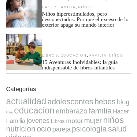
,
HACER FAMILIA
NIÑOS
Niños hiperestimulados, pero
desconectados: Por qué el exceso de lo
exterior apaga su mundo interior
,
,
,
LIBROS
EDUCACION
FAMILIA
NIÑOS
15 Aventuras Inolvidables: la guía
indispensable de libros infantiles
Categorías
actualidad
adolescentes
bebes
blog
educacion
familia
embarazo
Hacer
Cine
niños
mujer
jovenes
motor
Familia
Libros
ocio
salud
nutricion
psicologia
pareja