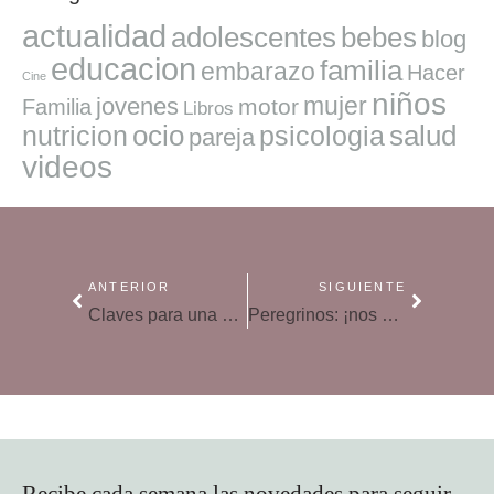
actualidad
adolescentes
bebes
blog
educacion
familia
embarazo
Hacer
Cine
niños
mujer
jovenes
motor
Familia
Libros
ocio
salud
nutricion
psicologia
pareja
videos
ANTERIOR
SIGUIENTE
Claves para una excursión en familia
Peregrinos: ¡nos vamos de campamento por el Camino de Santiago!
Recibe cada semana las novedades para seguir