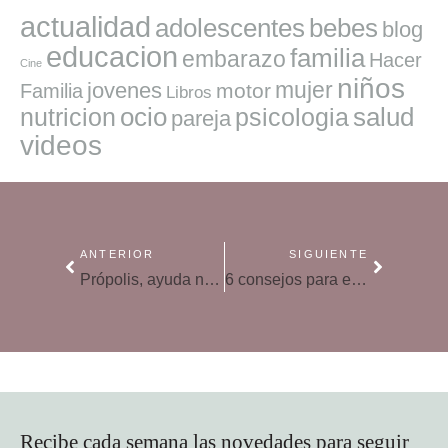
actualidad
adolescentes
bebes
blog
educacion
familia
embarazo
Hacer
Cine
niños
mujer
jovenes
motor
Familia
Libros
ocio
salud
nutricion
psicologia
pareja
videos
ANTERIOR
SIGUIENTE
Própolis, ayuda natural para la garganta
6 consejos para eliminar toxinas del organismo
Recibe cada semana las novedades para seguir