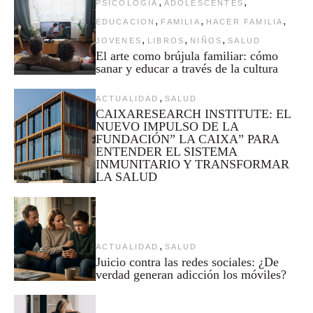
,
,
PSICOLOGIA
ADOLESCENTES
,
,
,
EDUCACION
FAMILIA
HACER FAMILIA
,
,
,
JOVENES
LIBROS
NIÑOS
SALUD
El arte como brújula familiar: cómo
sanar y educar a través de la cultura
,
ACTUALIDAD
SALUD
CAIXARESEARCH INSTITUTE: EL
NUEVO IMPULSO DE LA
FUNDACIÓN” LA CAIXA” PARA
ENTENDER EL SISTEMA
INMUNITARIO Y TRANSFORMAR
LA SALUD
,
ACTUALIDAD
SALUD
Juicio contra las redes sociales: ¿De
verdad generan adicción los móviles?