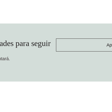
ades para seguir
Ap
ntará.