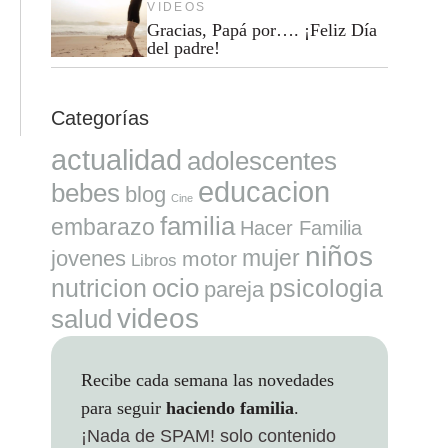
VIDEOS
Gracias, Papá por…. ¡Feliz Día
del padre!
Categorías
actualidad
adolescentes
educacion
bebes
blog
Cine
familia
embarazo
Hacer Familia
niños
mujer
jovenes
motor
Libros
ocio
nutricion
psicologia
pareja
videos
salud
Recibe cada semana las novedades
para seguir
haciendo familia
.
¡Nada de SPAM!
solo contenido