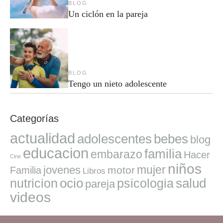
BLOG
Un ciclón en la pareja
BLOG
Tengo un nieto adolescente
Categorías
actualidad
adolescentes
bebes
blog
educacion
familia
embarazo
Hacer
Cine
niños
mujer
jovenes
motor
Familia
Libros
ocio
salud
nutricion
psicologia
pareja
videos