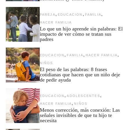
,
,
,
PAREJA
EDUCACION
FAMILIA
HACER FAMILIA
Lo que un hijo aprende sin palabras: El
impacto de ver cómo se tratan sus
padres
,
,
,
EDUCACION
FAMILIA
HACER FAMILIA
NIÑOS
El peso de las palabras: 8 frases
cotidianas que hacen que un niño deje
de pedir ayuda
,
,
EDUCACION
ADOLESCENTES
,
HACER FAMILIA
NIÑOS
Menos corrección, más conexión: Las
señales invisibles de que tu hijo te
necesita