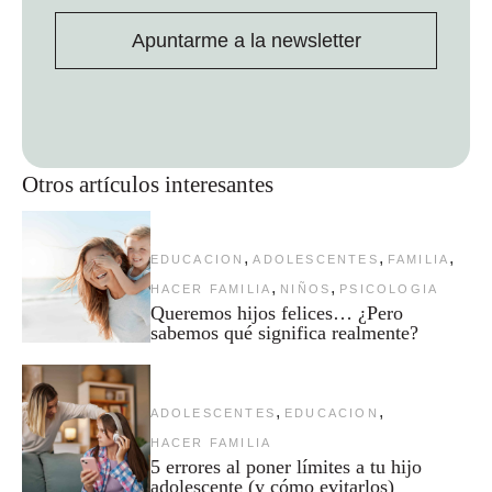
Apuntarme a la newsletter
Otros artículos interesantes
,
,
,
EDUCACION
ADOLESCENTES
FAMILIA
,
,
HACER FAMILIA
NIÑOS
PSICOLOGIA
Queremos hijos felices… ¿Pero
sabemos qué significa realmente?
,
,
ADOLESCENTES
EDUCACION
HACER FAMILIA
5 errores al poner límites a tu hijo
adolescente (y cómo evitarlos)