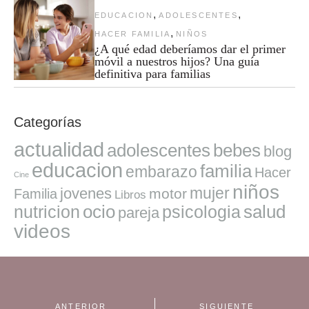
,
,
EDUCACION
ADOLESCENTES
,
HACER FAMILIA
NIÑOS
¿A qué edad deberíamos dar el primer
móvil a nuestros hijos? Una guía
definitiva para familias
Categorías
actualidad
adolescentes
bebes
blog
educacion
familia
embarazo
Hacer
Cine
niños
mujer
jovenes
motor
Familia
Libros
ocio
salud
nutricion
psicologia
pareja
videos
ANTERIOR
SIGUIENTE