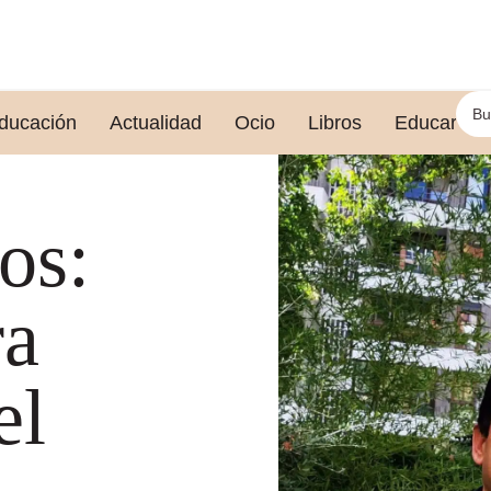
ducación
Actualidad
Ocio
Libros
Educar le
os:
ra
el