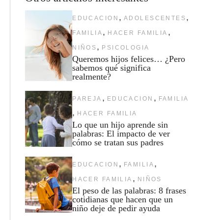
,
,
EDUCACION
ADOLESCENTES
,
,
FAMILIA
HACER FAMILIA
,
NIÑOS
PSICOLOGIA
Queremos hijos felices… ¿Pero
sabemos qué significa
realmente?
,
,
PAREJA
EDUCACION
FAMILIA
,
HACER FAMILIA
Lo que un hijo aprende sin
palabras: El impacto de ver
cómo se tratan sus padres
,
,
EDUCACION
FAMILIA
,
HACER FAMILIA
NIÑOS
El peso de las palabras: 8 frases
cotidianas que hacen que un
niño deje de pedir ayuda