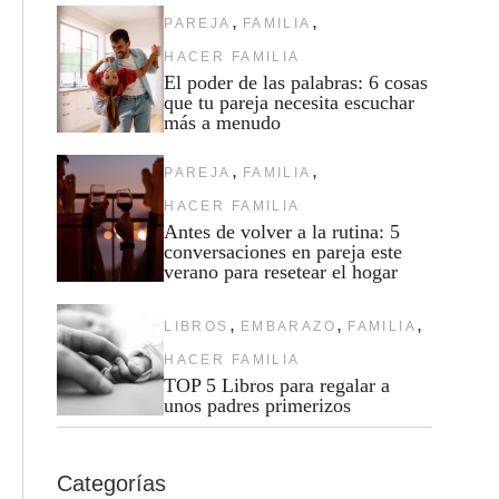
,
,
PAREJA
FAMILIA
HACER FAMILIA
El poder de las palabras: 6 cosas
que tu pareja necesita escuchar
más a menudo
,
,
PAREJA
FAMILIA
HACER FAMILIA
Antes de volver a la rutina: 5
conversaciones en pareja este
verano para resetear el hogar
,
,
,
LIBROS
EMBARAZO
FAMILIA
HACER FAMILIA
TOP 5 Libros para regalar a
unos padres primerizos
Categorías