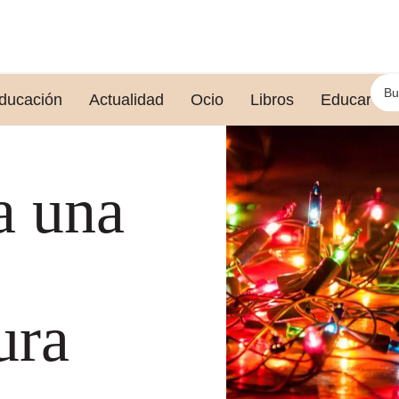
ducación
Actualidad
Ocio
Libros
Educar le
a una
ura