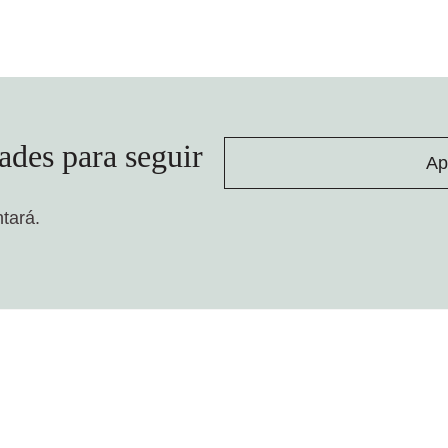
ades para seguir
Ap
ntará.