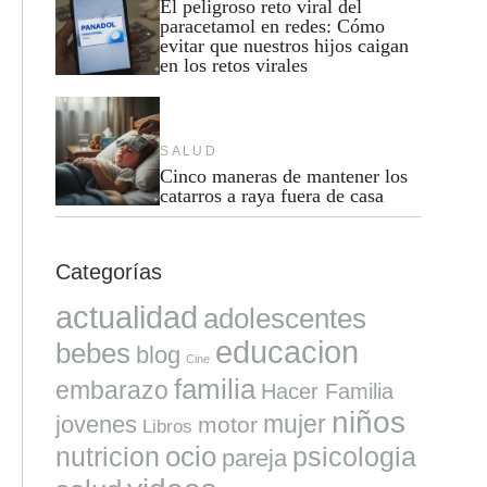
El peligroso reto viral del
paracetamol en redes: Cómo
evitar que nuestros hijos caigan
en los retos virales
SALUD
Cinco maneras de mantener los
catarros a raya fuera de casa
Categorías
actualidad
adolescentes
educacion
bebes
blog
Cine
familia
embarazo
Hacer Familia
niños
mujer
jovenes
motor
Libros
ocio
nutricion
psicologia
pareja