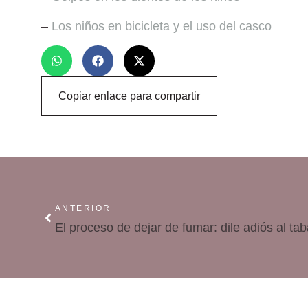
–
Los niños en bicicleta y el uso del casco
Copiar enlace para compartir
ANTERIOR
El proceso de dejar de fumar: dile adiós al ta