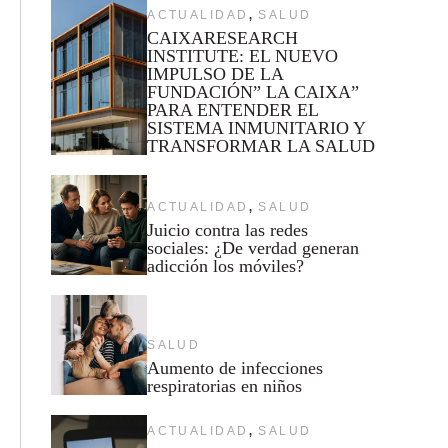
,
ACTUALIDAD
SALUD
CAIXARESEARCH
INSTITUTE: EL NUEVO
IMPULSO DE LA
FUNDACIÓN” LA CAIXA”
PARA ENTENDER EL
SISTEMA INMUNITARIO Y
TRANSFORMAR LA SALUD
,
ACTUALIDAD
SALUD
Juicio contra las redes
sociales: ¿De verdad generan
adicción los móviles?
SALUD
Aumento de infecciones
respiratorias en niños
,
ACTUALIDAD
SALUD