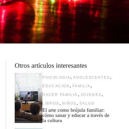
Otros artículos interesantes
,
,
PSICOLOGIA
ADOLESCENTES
,
,
EDUCACION
FAMILIA
,
,
HACER FAMILIA
JOVENES
,
,
LIBROS
NIÑOS
SALUD
El arte como brújula familiar:
cómo sanar y educar a través de
la cultura