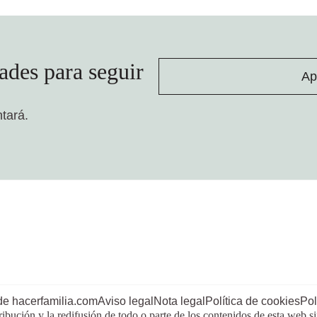
ades para seguir
Ap
ntará.
de hacerfamilia.com
Aviso legal
Nota legal
Política de cookies
Pol
ribución y la redifusión de todo o parte de los contenidos de esta web s