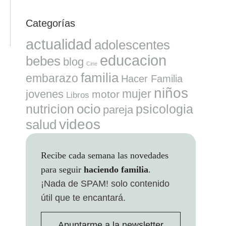
Categorías
actualidad
adolescentes
educacion
bebes
blog
Cine
familia
embarazo
Hacer Familia
niños
mujer
jovenes
motor
Libros
ocio
nutricion
psicologia
pareja
videos
salud
Recibe cada semana las novedades
para seguir
haciendo familia
.
¡Nada de SPAM!
solo contenido
útil que te encantará.
Apuntarme a la newsletter