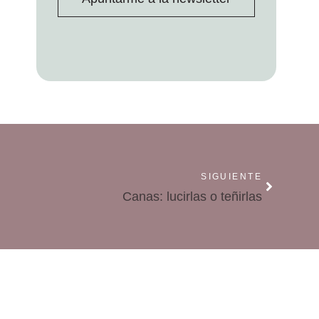
SIGUIENTE
Canas: lucirlas o teñirlas