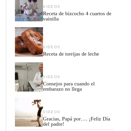
VIDEOS
Receta de bizcocho 4 cuartos de
vainilla
VIDEOS
Receta de torrijas de leche
VIDEOS
Consejos para cuando el
embarazo no llega
VIDEOS
Gracias, Papá por…. ¡Feliz Día
del padre!