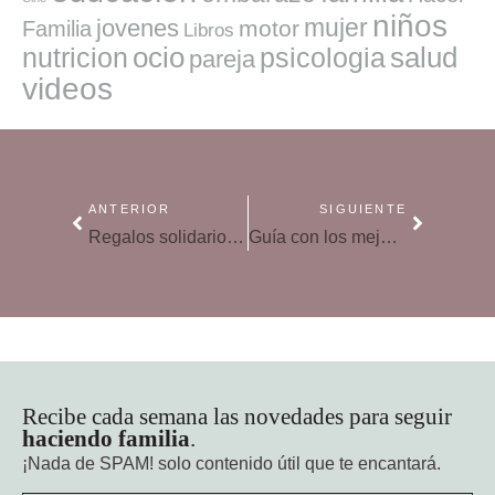
niños
mujer
jovenes
motor
Familia
Libros
ocio
salud
nutricion
psicologia
pareja
videos
ANTERIOR
SIGUIENTE
Regalos solidarios: ideas especiales y significativas para tus seres queridos
Guía con los mejores modelos de cámara de seguridad para el hogar
Recibe cada semana las novedades para seguir
haciendo familia
.
¡Nada de SPAM!
solo contenido útil que te encantará.