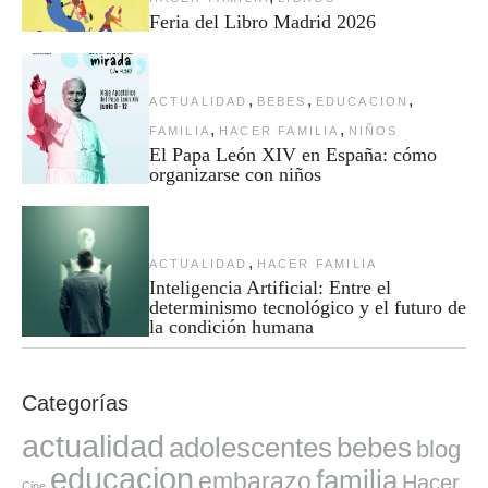
Feria del Libro Madrid 2026
,
,
,
ACTUALIDAD
BEBES
EDUCACION
,
,
FAMILIA
HACER FAMILIA
NIÑOS
El Papa León XIV en España: cómo
organizarse con niños
,
ACTUALIDAD
HACER FAMILIA
Inteligencia Artificial: Entre el
determinismo tecnológico y el futuro de
la condición humana
Categorías
actualidad
adolescentes
bebes
blog
educacion
familia
embarazo
Hacer
Cine