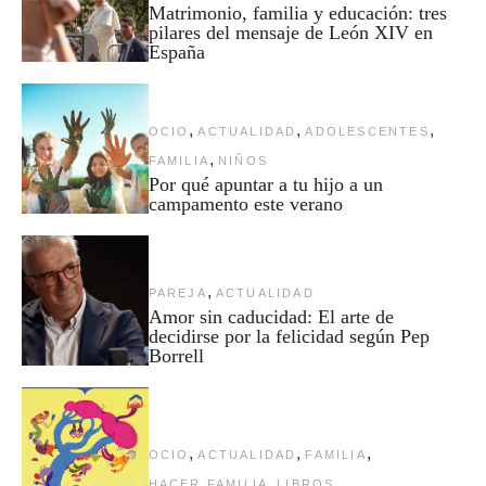
Matrimonio, familia y educación: tres
pilares del mensaje de León XIV en
España
,
,
,
OCIO
ACTUALIDAD
ADOLESCENTES
,
FAMILIA
NIÑOS
Por qué apuntar a tu hijo a un
campamento este verano
,
PAREJA
ACTUALIDAD
Amor sin caducidad: El arte de
decidirse por la felicidad según Pep
Borrell
,
,
,
OCIO
ACTUALIDAD
FAMILIA
,
HACER FAMILIA
LIBROS