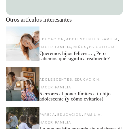
Otros artículos interesantes
,
,
,
EDUCACION
ADOLESCENTES
FAMILIA
,
,
HACER FAMILIA
NIÑOS
PSICOLOGIA
Queremos hijos felices… ¿Pero
sabemos qué significa realmente?
,
,
ADOLESCENTES
EDUCACION
HACER FAMILIA
5 errores al poner límites a tu hijo
adolescente (y cómo evitarlos)
,
,
,
PAREJA
EDUCACION
FAMILIA
HACER FAMILIA
Lo que un hijo aprende sin palabras: El