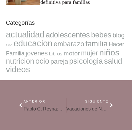
definitiva para familias
Categorías
actualidad
adolescentes
bebes
blog
educacion
familia
embarazo
Hacer
Cine
niños
mujer
jovenes
motor
Familia
Libros
ocio
salud
nutricion
psicologia
pareja
videos
ANTERIOR
SIGUIENTE
Pablo C. Reyna: «Si empleas el humor, ya tienes a muchos lectores en el bolsillo»
Vacaciones de Navidad sin abuso de tecnología, ¿es posible?