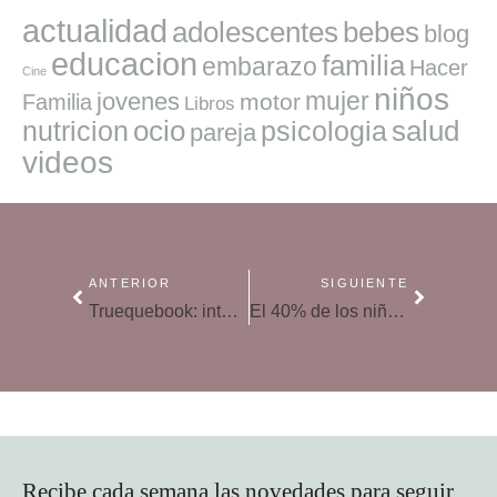
actualidad
adolescentes
bebes
blog
educacion
familia
embarazo
Hacer
Cine
niños
mujer
jovenes
motor
Familia
Libros
ocio
salud
nutricion
psicologia
pareja
videos
ANTERIOR
SIGUIENTE
Truequebook: intercambia libros y material escolar
El 40% de los niños con TDAH mantiene el trastorno de adultos
Recibe cada semana las novedades para seguir