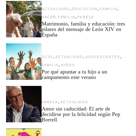
,
,
,
ACTUALIDAD
EDUCACION
FAMILIA
,
HACER FAMILIA
PAREJA
Matrimonio, familia y educación: tres
pilares del mensaje de León XIV en
España
,
,
,
OCIO
ACTUALIDAD
ADOLESCENTES
,
FAMILIA
NIÑOS
Por qué apuntar a tu hijo a un
campamento este verano
,
PAREJA
ACTUALIDAD
Amor sin caducidad: El arte de
decidirse por la felicidad según Pep
Borrell