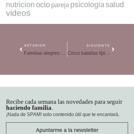
ocio
salud
nutricion
psicologia
pareja
videos
ANTERIOR
SIGUIENTE
Familias alegres: los siete trucos de los hogares donde da gusto estar
Cinco batallas típicas con los hijos que se suelen ganar con el tiempo
Recibe cada semana las novedades para seguir
haciendo familia
.
¡Nada de SPAM!
solo contenido útil que te encantará.
Apuntarme a la newsletter