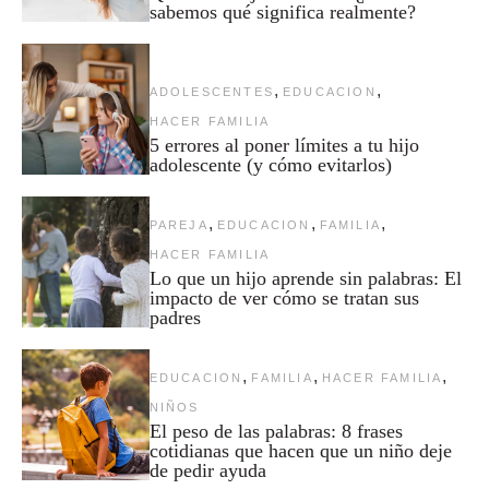
sabemos qué significa realmente?
,
,
ADOLESCENTES
EDUCACION
HACER FAMILIA
5 errores al poner límites a tu hijo
adolescente (y cómo evitarlos)
,
,
,
PAREJA
EDUCACION
FAMILIA
HACER FAMILIA
Lo que un hijo aprende sin palabras: El
impacto de ver cómo se tratan sus
padres
,
,
,
EDUCACION
FAMILIA
HACER FAMILIA
NIÑOS
El peso de las palabras: 8 frases
cotidianas que hacen que un niño deje
de pedir ayuda