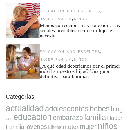
,
,
EDUCACION
ADOLESCENTES
,
HACER FAMILIA
NIÑOS
Menos corrección, más conexión: Las
señales invisibles de que tu hijo te
necesita
,
,
EDUCACION
ADOLESCENTES
,
HACER FAMILIA
NIÑOS
¿A qué edad deberíamos dar el primer
móvil a nuestros hijos? Una guía
definitiva para familias
Categorías
actualidad
adolescentes
bebes
blog
educacion
familia
embarazo
Hacer
Cine
niños
mujer
jovenes
motor
Familia
Libros