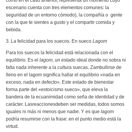
como en el caso anterior, representa un momento cuyo
escenario cuenta con tres elementos comunes: la
seguridad de un entorno cómodo), la compañía o gente
con la que te sientes a gusto y el compartir comida y
bebida.
3. La felicidad para los suecos. En sueco
Lagom
Para los suecos la felicidad está relacionada con el
equilibrio. Es el
l
agom,
un estado ideal donde no sobra ni
falta nada inherente a la cultura suecas. Z
ambullirse de
lleno en el lagom significa hallar el equilibrio «nada en
exceso, nada en defecto». Este estado de bienestar
f
orma parte del
«
estoicismo sueco»
,
que eleva la
bandera de la ecuanimidad como seña de identidad y de
carácter. Las
reacciones
deben ser medidas, todos somos
iguales ni más ni menos que nadie. Y es que
lagom
podría resumirse con la frase:
en el punto medio está la
virtud.