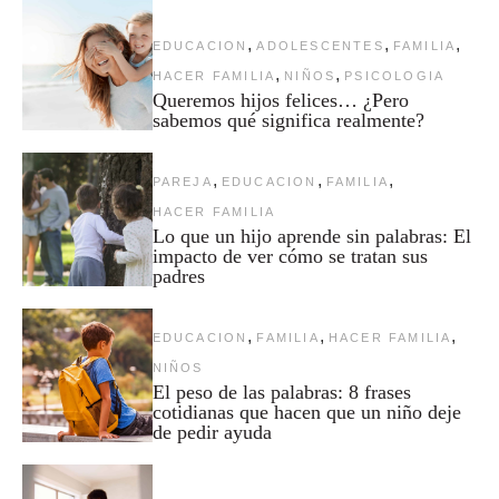
,
,
,
EDUCACION
ADOLESCENTES
FAMILIA
,
,
HACER FAMILIA
NIÑOS
PSICOLOGIA
Queremos hijos felices… ¿Pero
sabemos qué significa realmente?
,
,
,
PAREJA
EDUCACION
FAMILIA
HACER FAMILIA
Lo que un hijo aprende sin palabras: El
impacto de ver cómo se tratan sus
padres
,
,
,
EDUCACION
FAMILIA
HACER FAMILIA
NIÑOS
El peso de las palabras: 8 frases
cotidianas que hacen que un niño deje
de pedir ayuda