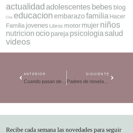
actualidad
adolescentes
bebes
blog
educacion
familia
embarazo
Hacer
Cine
niños
mujer
jovenes
motor
Familia
Libros
ocio
salud
nutricion
psicologia
pareja
videos
ANTERIOR
SIGUIENTE
Cuando pasan de jugar a beber y fumar en el parque
Padres de novela: los mejores papás en la literatura
Recibe cada semana las novedades para seguir