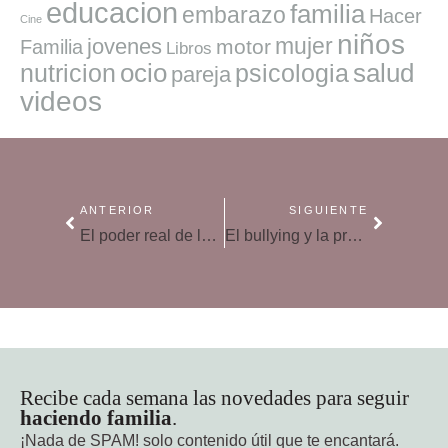
educacion
familia
embarazo
Hacer
Cine
niños
mujer
jovenes
motor
Familia
Libros
ocio
salud
nutricion
psicologia
pareja
videos
ANTERIOR
SIGUIENTE
El poder real de las emociones: cómo contrarrestar las preocupaciones
El bullying y la predisposición a sufrir enfermedades mentales
Recibe cada semana las novedades para seguir
haciendo familia
.
¡Nada de SPAM!
solo contenido útil que te encantará.