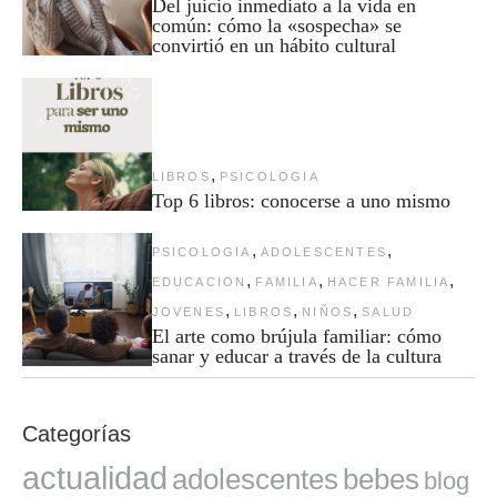
Del juicio inmediato a la vida en
común: cómo la «sospecha» se
convirtió en un hábito cultural
,
LIBROS
PSICOLOGIA
Top 6 libros: conocerse a uno mismo
,
,
PSICOLOGIA
ADOLESCENTES
,
,
,
EDUCACION
FAMILIA
HACER FAMILIA
,
,
,
JOVENES
LIBROS
NIÑOS
SALUD
El arte como brújula familiar: cómo
sanar y educar a través de la cultura
Categorías
actualidad
adolescentes
bebes
blog