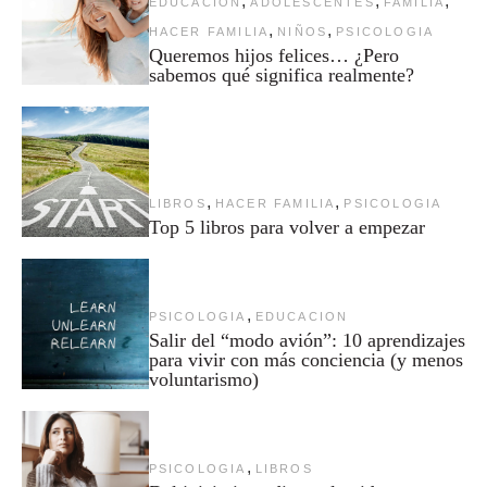
,
,
,
EDUCACION
ADOLESCENTES
FAMILIA
,
,
HACER FAMILIA
NIÑOS
PSICOLOGIA
Queremos hijos felices… ¿Pero
sabemos qué significa realmente?
,
,
LIBROS
HACER FAMILIA
PSICOLOGIA
Top 5 libros para volver a empezar
,
PSICOLOGIA
EDUCACION
Salir del “modo avión”: 10 aprendizajes
para vivir con más conciencia (y menos
voluntarismo)
,
PSICOLOGIA
LIBROS