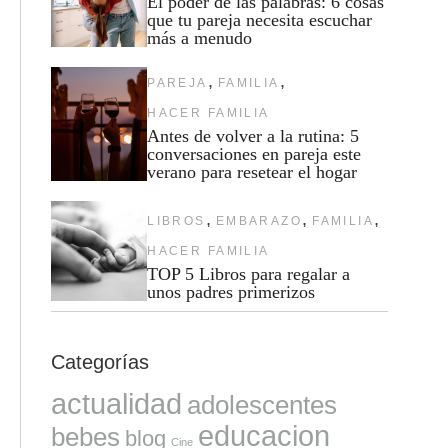
El poder de las palabras: 6 cosas
que tu pareja necesita escuchar
más a menudo
,
,
PAREJA
FAMILIA
HACER FAMILIA
Antes de volver a la rutina: 5
conversaciones en pareja este
verano para resetear el hogar
,
,
,
LIBROS
EMBARAZO
FAMILIA
HACER FAMILIA
TOP 5 Libros para regalar a
unos padres primerizos
Categorías
actualidad
adolescentes
educacion
bebes
blog
Cine