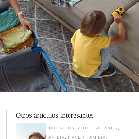
Otros artículos interesantes
,
,
EDUCACION
ADOLESCENTES
,
,
FAMILIA
HACER FAMILIA