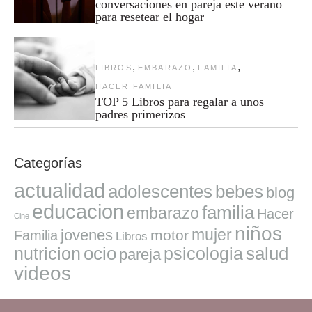
conversaciones en pareja este verano
para resetear el hogar
,
,
,
LIBROS
EMBARAZO
FAMILIA
HACER FAMILIA
TOP 5 Libros para regalar a unos
padres primerizos
Categorías
actualidad
adolescentes
bebes
blog
educacion
familia
embarazo
Hacer
Cine
niños
mujer
jovenes
motor
Familia
Libros
ocio
salud
nutricion
psicologia
pareja
videos