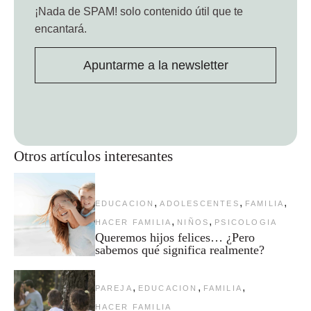
¡Nada de SPAM!
solo contenido útil que te
encantará.
Apuntarme a la newsletter
Otros artículos interesantes
,
,
,
EDUCACION
ADOLESCENTES
FAMILIA
,
,
HACER FAMILIA
NIÑOS
PSICOLOGIA
Queremos hijos felices… ¿Pero
sabemos qué significa realmente?
,
,
,
PAREJA
EDUCACION
FAMILIA
HACER FAMILIA