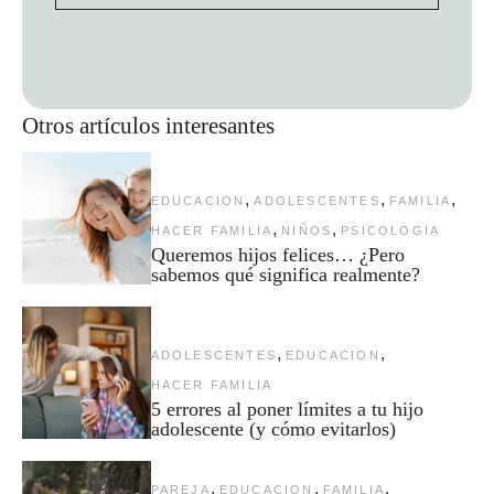
Otros artículos interesantes
,
,
,
EDUCACION
ADOLESCENTES
FAMILIA
,
,
HACER FAMILIA
NIÑOS
PSICOLOGIA
Queremos hijos felices… ¿Pero
sabemos qué significa realmente?
,
,
ADOLESCENTES
EDUCACION
HACER FAMILIA
5 errores al poner límites a tu hijo
adolescente (y cómo evitarlos)
,
,
,
PAREJA
EDUCACION
FAMILIA