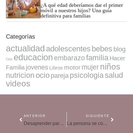
¿A qué edad deberíamos dar el primer
móvil a nuestros hijos? Una guía
definitiva para familias
Categorías
actualidad
adolescentes
bebes
blog
educacion
familia
embarazo
Hacer
Cine
niños
mujer
jovenes
motor
Familia
Libros
ocio
salud
nutricion
psicologia
pareja
videos
ANTERIOR
SIGUIENTE
Desaprender para aprender y vivir en paz
La persona se construye en la familia