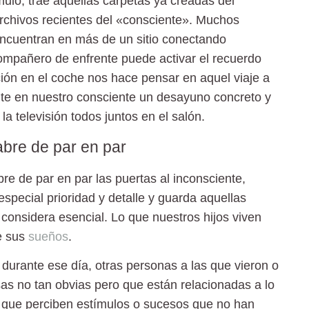
mulo, trae aquellas carpetas ya creadas del
archivos recientes del «consciente». Muchos
encuentran en más de un sitio conectando
compañero de enfrente puede activar el recuerdo
ción en el coche nos hace pensar en aquel viaje a
ente en nuestro consciente un desayuno concreto y
a televisión todos juntos en el salón.
 abre de par en par
abre de par en par las puertas al inconsciente,
especial prioridad y detalle y guarda aquellas
considera esencial. Lo que nuestros hijos viven
e sus
sueños
.
urante ese día, otras personas a las que vieron o
as no tan obvias pero que están relacionadas a lo
s que perciben estímulos o sucesos que no han