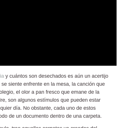
ia
y cuántos son desechados es aún un acertijo
e se siente enfrente en la mesa, la canción que
colegio, el olor a pan fresco que emane de la
re, son algunos estímulos que pueden estar
quier día. No obstante,
cada uno de estos
modo de un documento dentro de una carpeta.