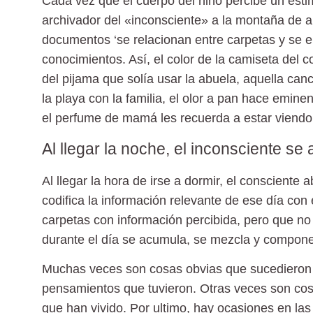
Cada vez que el cuerpo del niño percibe un esti
archivador del «inconsciente» a la montaña de 
documentos ‘se relacionan entre carpetas y se 
conocimientos. Así, el color de la camiseta del 
del pijama que solía usar la abuela, aquella can
la playa con la familia, el olor a pan hace emin
el perfume de mamá les recuerda a estar viendo l
Al llegar la noche, el inconsciente se
Al llegar la hora de irse a dormir, el consciente 
codifica la información relevante de ese día con 
carpetas con información percibida, pero que no 
durante el día se acumula, se mezcla y compon
Muchas veces son cosas obvias que sucedieron d
pensamientos que tuvieron. Otras veces son cos
que han vivido. Por ultimo, hay ocasiones en la