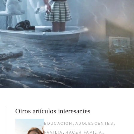
Otros artículos interesantes
,
,
EDUCACION
ADOLESCENTES
,
,
FAMILIA
HACER FAMILIA