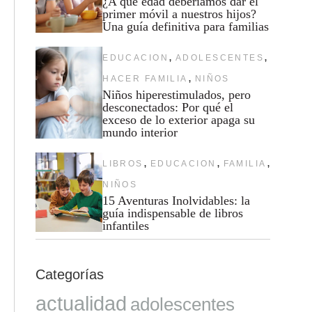
¿A qué edad deberíamos dar el
primer móvil a nuestros hijos?
Una guía definitiva para familias
,
,
EDUCACION
ADOLESCENTES
,
HACER FAMILIA
NIÑOS
Niños hiperestimulados, pero
desconectados: Por qué el
exceso de lo exterior apaga su
mundo interior
,
,
,
LIBROS
EDUCACION
FAMILIA
NIÑOS
15 Aventuras Inolvidables: la
guía indispensable de libros
infantiles
Categorías
actualidad
adolescentes