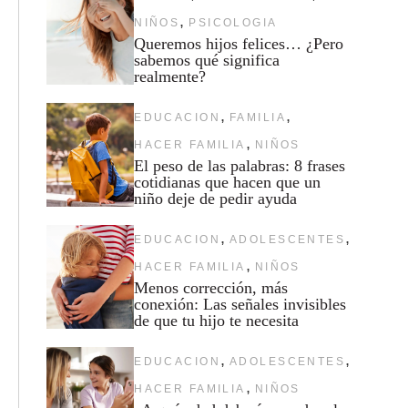
,
NIÑOS
PSICOLOGIA
Queremos hijos felices… ¿Pero
sabemos qué significa
realmente?
,
,
EDUCACION
FAMILIA
,
HACER FAMILIA
NIÑOS
El peso de las palabras: 8 frases
cotidianas que hacen que un
niño deje de pedir ayuda
,
,
EDUCACION
ADOLESCENTES
,
HACER FAMILIA
NIÑOS
Menos corrección, más
conexión: Las señales invisibles
de que tu hijo te necesita
,
,
EDUCACION
ADOLESCENTES
,
HACER FAMILIA
NIÑOS