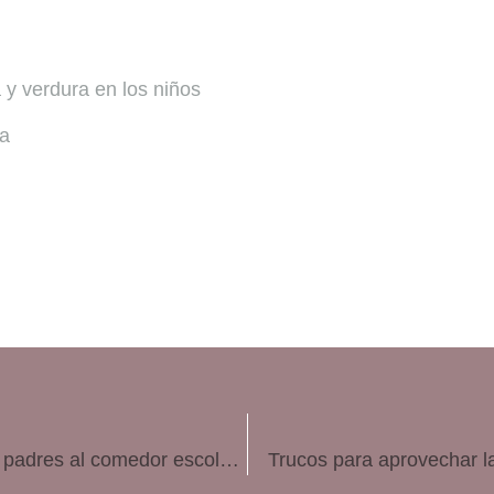
y verdura en los niños
ía
Comer en el colegio, ¿qué podemos exigir los padres al comedor escolar?
Trucos para aprovechar la