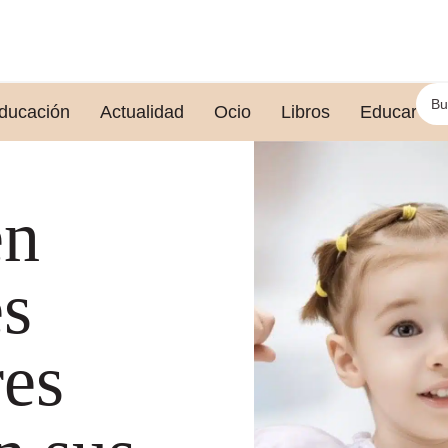
ducación
Actualidad
Ocio
Libros
Educar le
en
es
res