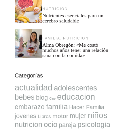
NUTRICION
Nutrientes esenciales para un
cerebro saludable
,
FAMILIA
NUTRICION
Alma Obregón: «Me costó
muchos años tener una relación
sana con la comida»
Categorías
actualidad
adolescentes
educacion
bebes
blog
Cine
familia
embarazo
Hacer Familia
niños
mujer
jovenes
motor
Libros
ocio
nutricion
psicologia
pareja