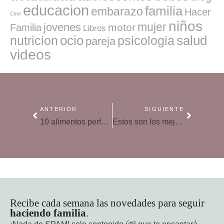
educacion
familia
embarazo
Hacer
Cine
niños
mujer
jovenes
motor
Familia
Libros
ocio
salud
nutricion
psicologia
pareja
videos
ANTERIOR
SIGUIENTE
10 alimentos perfectos para reforzar las defensas de los hijos en invierno
Estos son los mejores alimentos para fortalecer los huesos
Recibe cada semana las novedades para seguir
haciendo familia
.