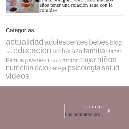
años tener una relación sana con la
comida»
Categorías
actualidad
adolescentes
bebes
blog
educacion
familia
embarazo
Hacer
Cine
niños
mujer
jovenes
motor
Familia
Libros
ocio
salud
nutricion
psicologia
pareja
videos
SIGUIENTE
Los pediatras proponen adelantar la vacuna del sarampión por el aumento de los casos registrados