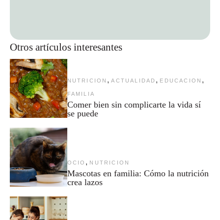
Otros artículos interesantes
,
,
,
NUTRICION
ACTUALIDAD
EDUCACION
FAMILIA
Comer bien sin complicarte la vida sí
se puede
,
OCIO
NUTRICION
Mascotas en familia: Cómo la nutrición
crea lazos