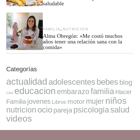
saludable
,
FAMILIA
NUTRICION
Alma Obregón: «Me costó muchos
años tener una relación sana con la
comida»
Categorías
actualidad
adolescentes
bebes
blog
educacion
familia
embarazo
Hacer
Cine
niños
mujer
jovenes
motor
Familia
Libros
ocio
salud
nutricion
psicologia
pareja
videos