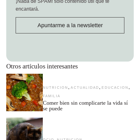
¡Nada de SPAM!
solo contenido útil que te
encantará.
Apuntarme a la newsletter
Otros artículos interesantes
,
,
,
NUTRICION
ACTUALIDAD
EDUCACION
FAMILIA
Comer bien sin complicarte la vida sí
se puede
,
OCIO
NUTRICION