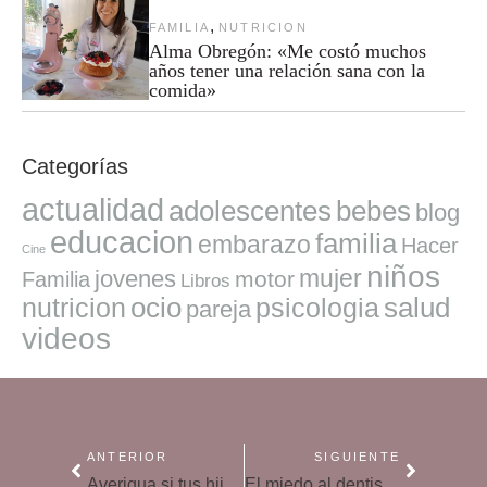
,
FAMILIA
NUTRICION
Alma Obregón: «Me costó muchos
años tener una relación sana con la
comida»
Categorías
actualidad
adolescentes
bebes
blog
educacion
familia
embarazo
Hacer
Cine
niños
mujer
jovenes
motor
Familia
Libros
ocio
salud
nutricion
psicologia
pareja
videos
ANTERIOR
SIGUIENTE
Averigua si tus hijos comen de forma equilibrada
El miedo al dentista se transmite de madres a hijos