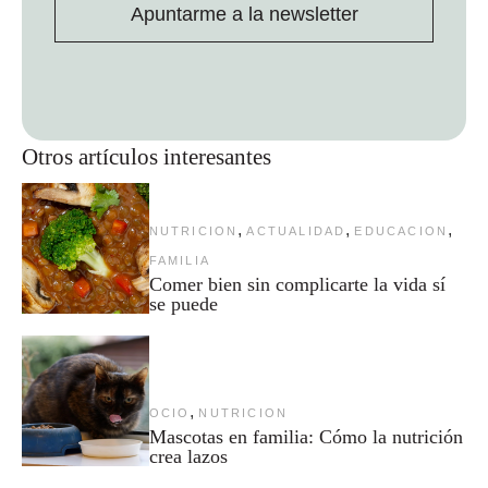
Apuntarme a la newsletter
Otros artículos interesantes
,
,
,
NUTRICION
ACTUALIDAD
EDUCACION
FAMILIA
Comer bien sin complicarte la vida sí
se puede
,
OCIO
NUTRICION
Mascotas en familia: Cómo la nutrición
crea lazos