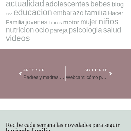
actualidad
adolescentes
bebes
blog
educacion
familia
embarazo
Hacer
Cine
niños
mujer
jovenes
motor
Familia
Libros
ocio
salud
nutricion
psicologia
pareja
videos
ANTERIOR
SIGUIENTE
Padres y madres: herramientas para educar en tecnología
Webcam: cómo proteger nuestra intimidad
Recibe cada semana las novedades para seguir
haciendo familia
.