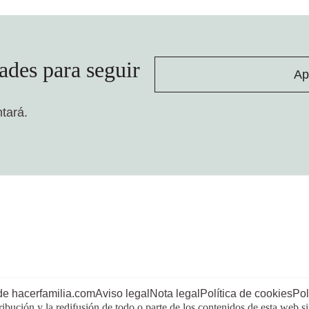
ades para seguir
Ap
ntará.
de hacerfamilia.com
Aviso legal
Nota legal
Política de cookies
Pol
ribución y la redifusión de todo o parte de los contenidos de esta web s