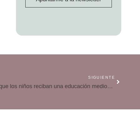
SIGUIENTE
¿Qué podemos hacer para que los niños reciban una educación medioambiental?