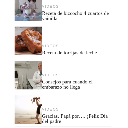
VIDEOS
Receta de bizcocho 4 cuartos de
vainilla
VIDEOS
Receta de torrijas de leche
VIDEOS
Consejos para cuando el
embarazo no llega
VIDEOS
Gracias, Papá por…. ¡Feliz Día
del padre!