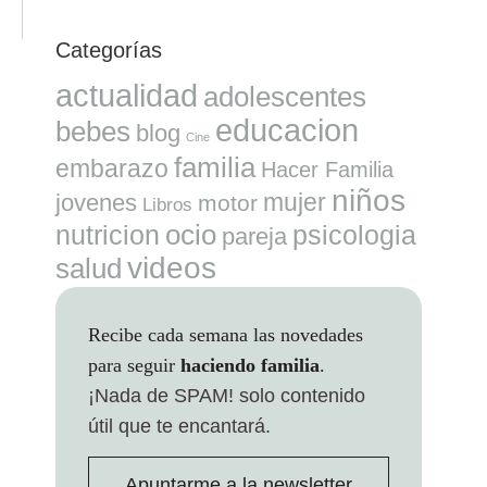
Categorías
actualidad
adolescentes
educacion
bebes
blog
Cine
familia
embarazo
Hacer Familia
niños
mujer
jovenes
motor
Libros
ocio
nutricion
psicologia
pareja
videos
salud
Recibe cada semana las novedades
para seguir
haciendo familia
.
¡Nada de SPAM!
solo contenido
útil que te encantará.
Apuntarme a la newsletter