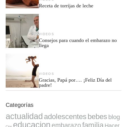
Receta de torrijas de leche
VIDEOS
Consejos para cuando el embarazo no
llega
VIDEOS
Gracias, Papá por…. ¡Feliz Día del
padre!
Categorías
actualidad
adolescentes
bebes
blog
educacion
familia
embarazo
Hacer
Cine