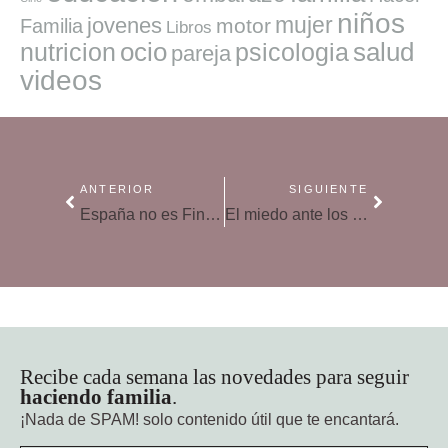
niños
mujer
jovenes
motor
Familia
Libros
ocio
salud
nutricion
psicologia
pareja
videos
ANTERIOR
SIGUIENTE
España no es Finlandia: el modelo finlandés en la educación de los niños
El miedo ante los extraños
Recibe cada semana las novedades para seguir
haciendo familia
.
¡Nada de SPAM!
solo contenido útil que te encantará.