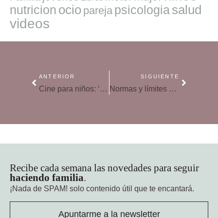
ocio
salud
nutricion
psicologia
pareja
videos
ANTERIOR
SIGUIENTE
Cine para niños: ‘El Reino de las Ranas’
Normas y límites en la educación de los niños
Recibe cada semana las novedades para seguir
haciendo familia
.
¡Nada de SPAM!
solo contenido útil que te encantará.
Apuntarme a la newsletter