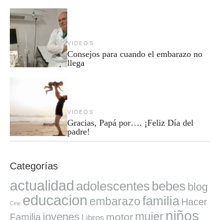
VIDEOS
Consejos para cuando el embarazo no
llega
VIDEOS
Gracias, Papá por…. ¡Feliz Día del
padre!
Categorías
actualidad
adolescentes
bebes
blog
educacion
familia
embarazo
Hacer
Cine
niños
mujer
jovenes
motor
Familia
Libros