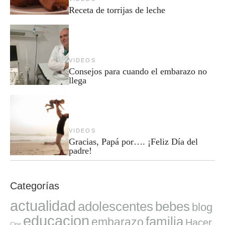
Receta de torrijas de leche
VIDEOS
Consejos para cuando el embarazo no
llega
VIDEOS
Gracias, Papá por…. ¡Feliz Día del
padre!
Categorías
actualidad
adolescentes
bebes
blog
educacion
familia
embarazo
Hacer
Cine