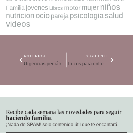
niños
mujer
jovenes
motor
Familia
Libros
ocio
salud
nutricion
psicologia
pareja
videos
ANTERIOR
SIGUIENTE
Urgencias pediátricas: ¿cuándo hay que llevar a un bebé a Urgencias?
Trucos para entrenar la memoria
Recibe cada semana las novedades para seguir
haciendo familia
.
¡Nada de SPAM!
solo contenido útil que te encantará.