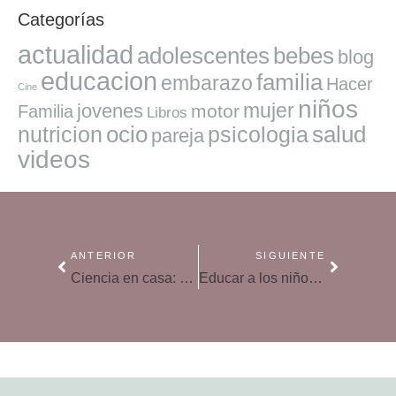
Categorías
actualidad
adolescentes
bebes
blog
educacion
familia
embarazo
Hacer
Cine
niños
mujer
jovenes
motor
Familia
Libros
ocio
salud
nutricion
psicologia
pareja
videos
ANTERIOR
SIGUIENTE
Ciencia en casa: Volcán en erupción
Educar a los niños en el «no»