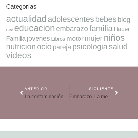
Categorías
actualidad
adolescentes
bebes
blog
educacion
familia
embarazo
Hacer
Cine
niños
mujer
jovenes
motor
Familia
Libros
ocio
salud
nutricion
psicologia
pareja
videos
ANTERIOR
SIGUIENTE
La contaminación empeora la alergia
Embarazo. La mejor postura para dormir