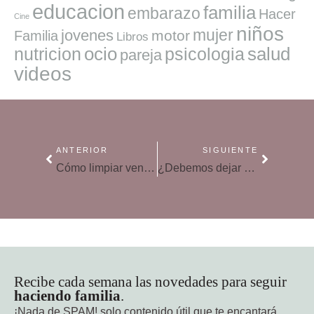
educacion
familia
embarazo
Hacer
Cine
niños
mujer
jovenes
motor
Familia
Libros
ocio
salud
nutricion
psicologia
pareja
videos
ANTERIOR
SIGUIENTE
Cómo limpiar ventanas y cristales a fondo
¿Debemos dejar entrar una mascota en casa?
Recibe cada semana las novedades para seguir
haciendo familia
.
¡Nada de SPAM!
solo contenido útil que te encantará.