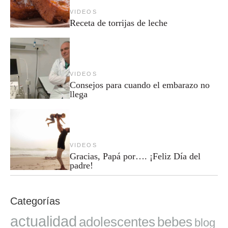
VIDEOS
Receta de torrijas de leche
VIDEOS
Consejos para cuando el embarazo no
llega
VIDEOS
Gracias, Papá por…. ¡Feliz Día del
padre!
Categorías
actualidad
adolescentes
bebes
blog