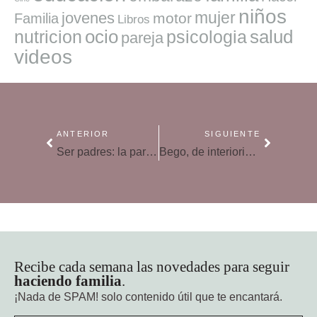
niños
mujer
jovenes
motor
Familia
Libros
ocio
salud
nutricion
psicologia
pareja
videos
ANTERIOR
SIGUIENTE
Ser padres: la parte menos bonita
Bego, de interiorista a Ordenatriz
Recibe cada semana las novedades para seguir
haciendo familia
.
¡Nada de SPAM!
solo contenido útil que te encantará.