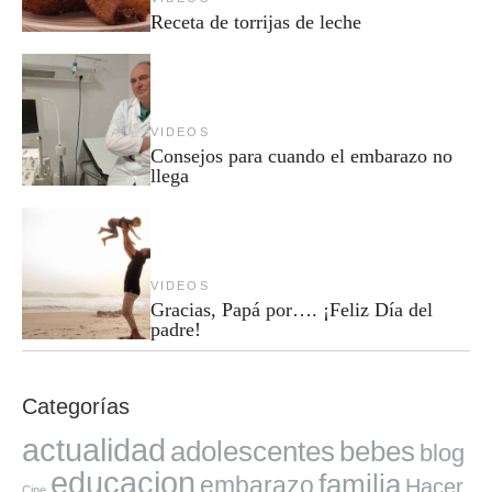
Receta de torrijas de leche
VIDEOS
Consejos para cuando el embarazo no
llega
VIDEOS
Gracias, Papá por…. ¡Feliz Día del
padre!
Categorías
actualidad
adolescentes
bebes
blog
educacion
familia
embarazo
Hacer
Cine