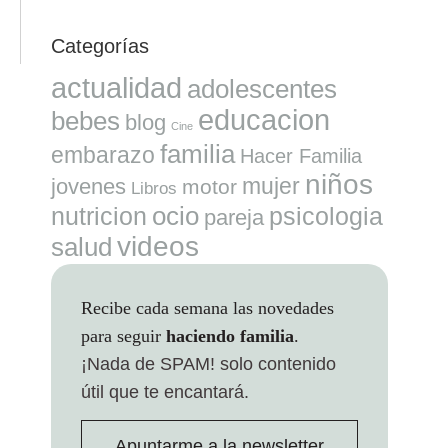
Categorías
actualidad
adolescentes
educacion
bebes
blog
Cine
familia
embarazo
Hacer Familia
niños
mujer
jovenes
motor
Libros
ocio
nutricion
psicologia
pareja
videos
salud
Recibe cada semana las novedades
para seguir
haciendo familia
.
¡Nada de SPAM!
solo contenido
útil que te encantará.
Apuntarme a la newsletter