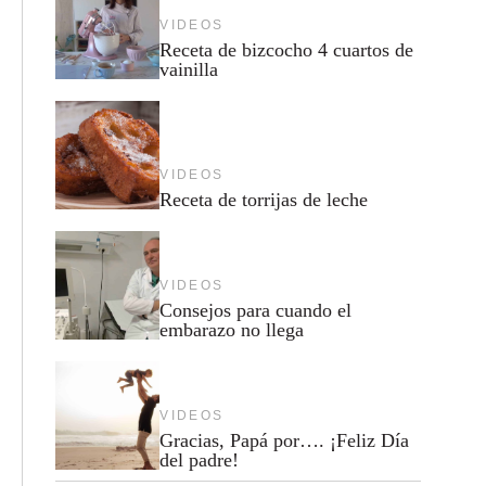
VIDEOS
Receta de bizcocho 4 cuartos de
vainilla
VIDEOS
Receta de torrijas de leche
VIDEOS
Consejos para cuando el
embarazo no llega
VIDEOS
Gracias, Papá por…. ¡Feliz Día
del padre!