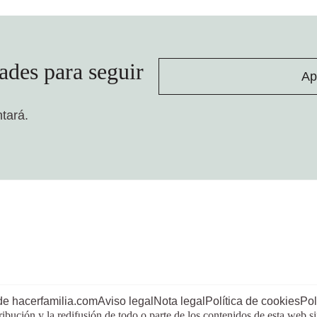
ades para seguir
Ap
ntará.
de hacerfamilia.com
Aviso legal
Nota legal
Política de cookies
Pol
ribución y la redifusión de todo o parte de los contenidos de esta web s