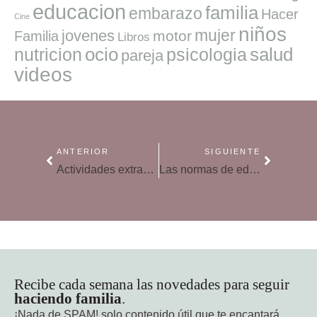
educacion
familia
embarazo
Hacer
Cine
niños
mujer
jovenes
motor
Familia
Libros
ocio
salud
nutricion
psicologia
pareja
videos
ANTERIOR
SIGUIENTE
Actividades extraescolares: ¿cuál es la mejor para mi hijo?
Las normas de educación en la mesa para los niños
Recibe cada semana las novedades para seguir
haciendo familia
.
¡Nada de SPAM!
solo contenido útil que te encantará.