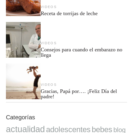
VIDEOS
Receta de torrijas de leche
VIDEOS
Consejos para cuando el embarazo no
llega
VIDEOS
Gracias, Papá por…. ¡Feliz Día del
padre!
Categorías
actualidad
adolescentes
bebes
blog