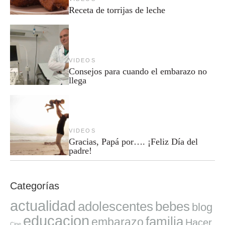
Receta de torrijas de leche
VIDEOS
Consejos para cuando el embarazo no
llega
VIDEOS
Gracias, Papá por…. ¡Feliz Día del
padre!
Categorías
actualidad
adolescentes
bebes
blog
educacion
familia
embarazo
Hacer
Cine