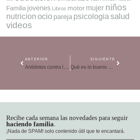
niños
mujer
jovenes
motor
Familia
Libros
ocio
salud
nutricion
psicologia
pareja
videos
ANTERIOR
SIGUIENTE
Antídotos contra la hiperpaternidad
Qué es lo bueno de tener un mal día
Recibe cada semana las novedades para seguir
haciendo familia
.
¡Nada de SPAM!
solo contenido útil que te encantará.