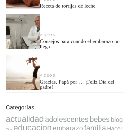
Receta de torrijas de leche
VIDEOS
Consejos para cuando el embarazo no
llega
VIDEOS
Gracias, Papá por…. ¡Feliz Día del
padre!
Categorías
actualidad
adolescentes
bebes
blog
educacion
familia
embarazo
Hacer
Cine