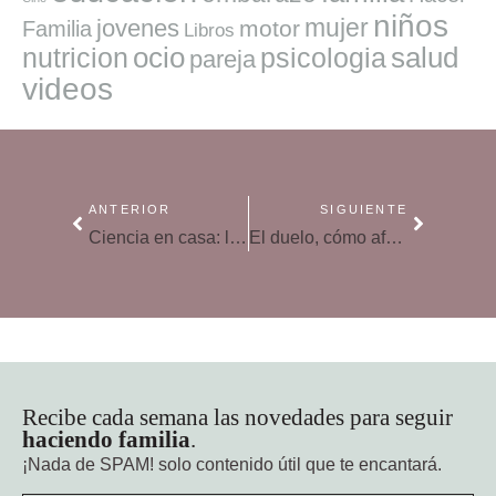
niños
mujer
jovenes
motor
Familia
Libros
ocio
salud
nutricion
psicologia
pareja
videos
ANTERIOR
SIGUIENTE
Ciencia en casa: las capas del suelo
El duelo, cómo afrontan los niños la pérdida de un ser querido
Recibe cada semana las novedades para seguir
haciendo familia
.
¡Nada de SPAM!
solo contenido útil que te encantará.