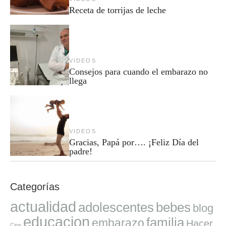
Receta de torrijas de leche
VIDEOS
Consejos para cuando el embarazo no
llega
VIDEOS
Gracias, Papá por…. ¡Feliz Día del
padre!
Categorías
actualidad
adolescentes
bebes
blog
educacion
familia
embarazo
Hacer
Cine