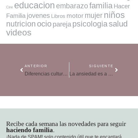
educacion
familia
embarazo
Hacer
Cine
niños
mujer
jovenes
motor
Familia
Libros
ocio
salud
nutricion
psicologia
pareja
videos
ANTERIOR
SIGUIENTE
Diferencias culturales, colegios en común
La ansiedad es a la mente lo que la fiebre al cuerpo
Recibe cada semana las novedades para seguir
haciendo familia
.
¡Nada de SPAM!
solo contenido útil que te encantará.