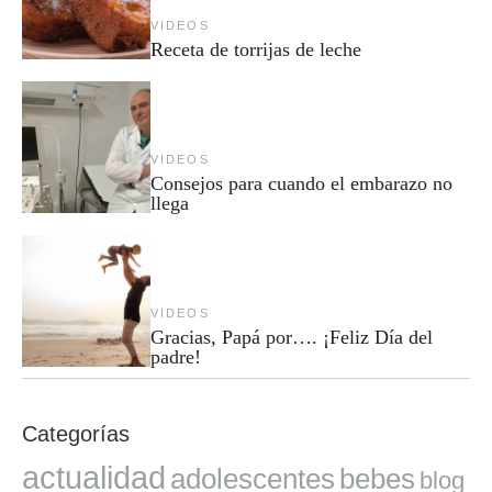
VIDEOS
Receta de torrijas de leche
VIDEOS
Consejos para cuando el embarazo no
llega
VIDEOS
Gracias, Papá por…. ¡Feliz Día del
padre!
Categorías
actualidad
adolescentes
bebes
blog