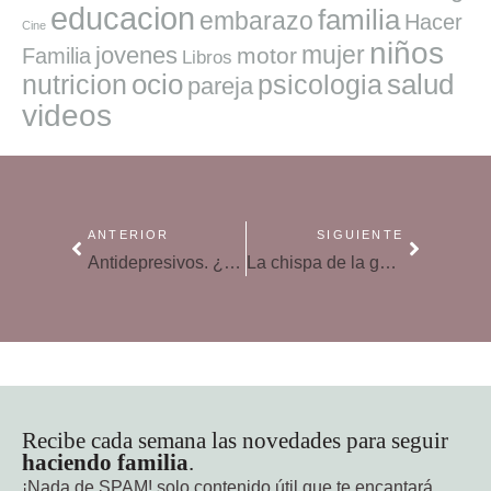
educacion
familia
embarazo
Hacer
Cine
niños
mujer
jovenes
motor
Familia
Libros
ocio
salud
nutricion
psicologia
pareja
videos
ANTERIOR
SIGUIENTE
Antidepresivos. ¿Podemos curar la depresión en la farmacia?
La chispa de la genialidad de los niños
Recibe cada semana las novedades para seguir
haciendo familia
.
¡Nada de SPAM!
solo contenido útil que te encantará.