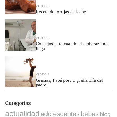
VIDEOS
Receta de torrijas de leche
VIDEOS
Consejos para cuando el embarazo no
llega
VIDEOS
Gracias, Papá por…. ¡Feliz Día del
padre!
Categorías
actualidad
adolescentes
bebes
blog