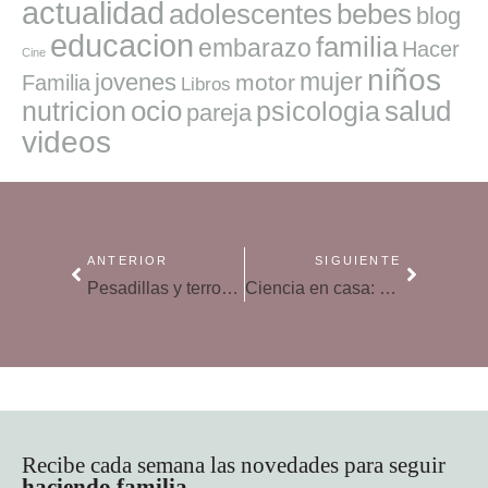
actualidad
adolescentes
bebes
blog
educacion
familia
embarazo
Hacer
Cine
niños
mujer
jovenes
motor
Familia
Libros
ocio
salud
nutricion
psicologia
pareja
videos
ANTERIOR
SIGUIENTE
Pesadillas y terrores nocturnos en niños
Ciencia en casa: Volcán en erupción
Recibe cada semana las novedades para seguir
haciendo familia
.