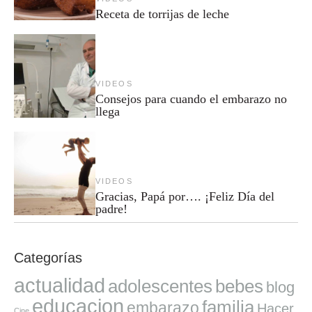
Receta de torrijas de leche
VIDEOS
Consejos para cuando el embarazo no
llega
VIDEOS
Gracias, Papá por…. ¡Feliz Día del
padre!
Categorías
actualidad
adolescentes
bebes
blog
educacion
familia
embarazo
Hacer
Cine