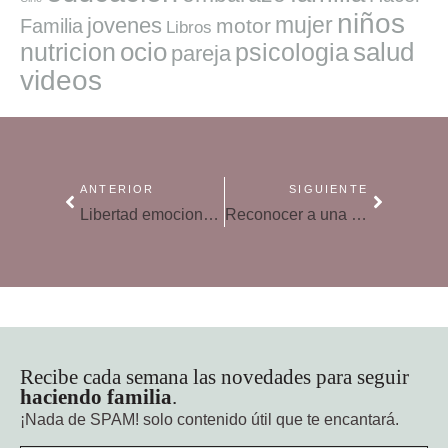
niños
mujer
jovenes
motor
Familia
Libros
ocio
salud
nutricion
psicologia
pareja
videos
ANTERIOR
SIGUIENTE
Libertad emocional: qué es y cómo conseguirla
Reconocer a una madre tóxica
Recibe cada semana las novedades para seguir
haciendo familia
.
¡Nada de SPAM!
solo contenido útil que te encantará.