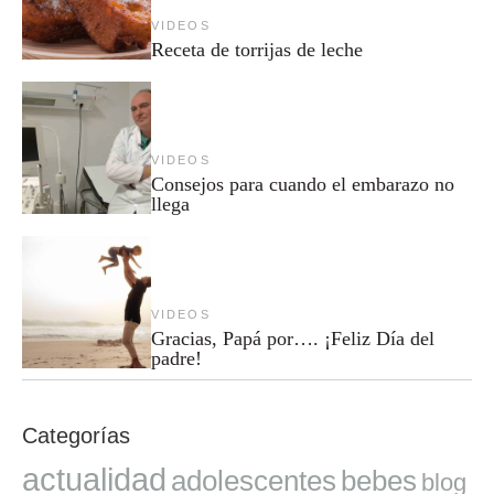
VIDEOS
Receta de torrijas de leche
VIDEOS
Consejos para cuando el embarazo no
llega
VIDEOS
Gracias, Papá por…. ¡Feliz Día del
padre!
Categorías
actualidad
adolescentes
bebes
blog