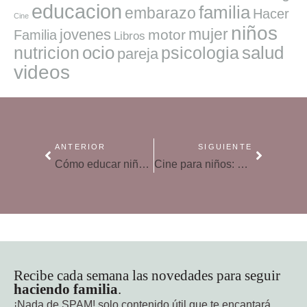
educacion
familia
embarazo
Hacer
Cine
niños
mujer
jovenes
motor
Familia
Libros
ocio
salud
nutricion
psicologia
pareja
videos
ANTERIOR
SIGUIENTE
Cómo educar niños colaboradores y serviciales
Cine para niños: «Capitán Diente de sable y el tesoro de Lama Rama»
Recibe cada semana las novedades para seguir
haciendo familia
.
¡Nada de SPAM!
solo contenido útil que te encantará.